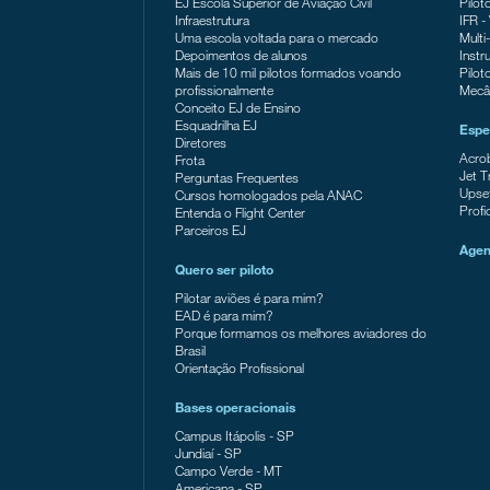
EJ Escola Superior de Aviação Civil
Pilot
Infraestrutura
IFR -
Uma escola voltada para o mercado
Multi
Depoimentos de alunos
Instr
Mais de 10 mil pilotos formados voando
Pilot
profissionalmente
Mecâ
Conceito EJ de Ensino
Esquadrilha EJ
Espe
Diretores
Acro
Frota
Jet T
Perguntas Frequentes
Upse
Cursos homologados pela ANAC
Profi
Entenda o Flight Center
Parceiros EJ
Age
Quero ser piloto
Pilotar aviões é para mim?
EAD é para mim?
Porque formamos os melhores aviadores do
Brasil
Orientação Profissional
Bases operacionais
Campus Itápolis - SP
Jundiaí - SP
Campo Verde - MT
Americana - SP