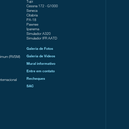
Tupi
Cessna 172 - G1000
Seneca
Citabria
PA-18
Pawnee
Ipanema
Simulador A320
Simulador IFR AATD
Galeria de Fotos
Galeria de Videos
inimum (RVSM)
Mural informativo
Entre em contato
Recheques
nternacional
SAC