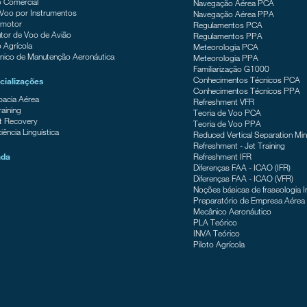
o Comercial
Navegação Aérea PCA
 Voo por Instrumentos
Navegação Aérea PPA
-motor
Regulamentos PCA
utor de Voo de Avião
Regulamentos PPA
o Agrícola
Meteorologia PCA
nico de Manutenção Aeronáutica
Meteorologia PPA
Familiarização G1000
Conhecimentos Técnicos PCA
cializações
Conhecimentos Técnicos PPA
bacia Aérea
Refreshment VFR
raining
Teoria de Voo PCA
t Recovery
Teoria de Voo PPA
ciência Linguística
Reduced Vertical Separation M
Refreshment - Jet Training
nda
Refreshment IFR
Diferenças FAA - ICAO (IFR)
Diferenças FAA - ICAO (VFR)
Noções básicas de fraseologia I
Preparatório de Empresa Aérea
Mecânico Aeronáutico
PLA Teórico
INVA Teórico
Piloto Agrícola