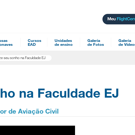
ssas
Cursos
Unidades
Galeria
Galeria
onaves
EAD
de ensino
de Fotos
de Vídeo
ze seu sonho na Faculdade EJ
nho na Faculdade EJ
or de Aviação Civil