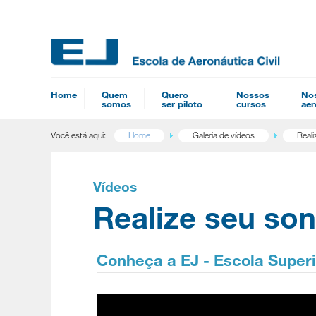
Home
Quem
Quero
Nossos
No
somos
ser piloto
cursos
aer
Você está aqui:
Home
Galeria de vídeos
Reali
Vídeos
Realize seu so
Conheça a EJ - Escola Superi