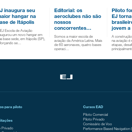
J inaugura seu
Editorial: os
Piloto f
aior hangar na
aeroclubes não são
EJ torna
ase de Itápolis
nossos
brasilei
concorrentes…
jovem a
EJ Escola de Aviação
naugurou um novo hangar em
Somos a maior escola de
A construção
a base sede, em Itápolis (SP),
aviação da América Latina. Mais
na aviação é
eforçando se…
de 60 aeronaves, quatro bases
etapas, desaf
operaci…
principalmen
os para piloto
Cursos EAD
Piloto Comercial
Piloto Privado
litações
Comissário de Voo
o Privado
Performance Based Navigation 