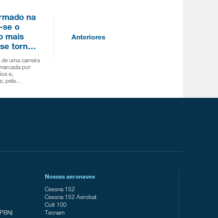
ormado na
-se o
ro mais
Anteriores
 se torn…
 de uma carreira
 marcada por
ios e,
te, pela…
Nossas aeronaves
Cessna 152
Cessna 152 Aerobat
Colt 100
(PBN)
Tecnam